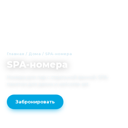
Главная
/
Дома
/
SPA-номера
SPA-номера
Номера для пар с отдельной ванной, SPA-
пакетом для двоих и welcome-set.
Забронировать