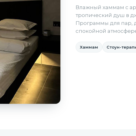
Влажный хаммам с а
тропический душ в дж
Программы для пар, д
спокойной атмосфере
Хаммам
Стоун-терап