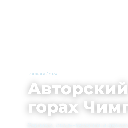
Главная
/
SPA
Авторский
горах Чим
Хаммам, стоун-терапия и авторс