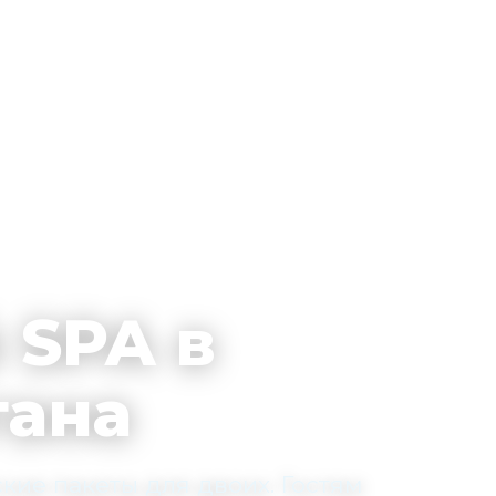
 SPA в
гана
кие пакеты для двоих. Гостям