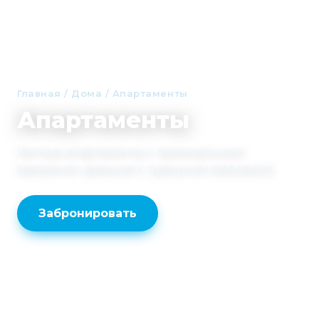
Главная
/
Дома
/
Апартаменты
Апартаменты
Уютные апартаменты с премиальным
завтраком, джакузи c турецким хаммамом.
Забронировать